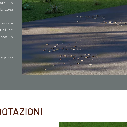
ere, un
lla zona
inazione
iali ne
mano un
aggiori
DOTAZIONI