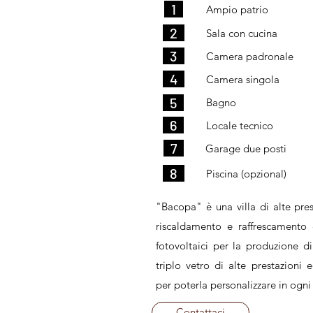
..
1
..
Ampio patrio
..
2
..
Sala con cucina
..
3
..
Camera padronale
..
4
..
Camera singola
..
5
..
Bagno
..
6
..
Locale tecnico
..
7
..
Garage due posti
..
8
..
Piscina (opzional)
"Bacopa" è una villa di alte pres
riscaldamento e raffrescamento
fotovoltaici per la produzione di 
triplo vetro di alte prestazioni 
per poterla personalizzare in ogn
Contattaci