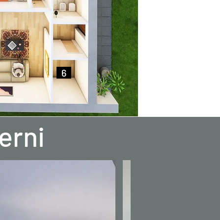
..
6
..
terni