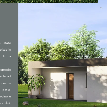
è stato
bitabile
 di una
 comodo
cede ad
cucina
n patio
rdino e
ionale).