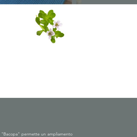
inea MINIMAL
90 mq. calpestabili
la "Bacopa" permette un ampliamento