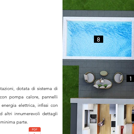
..
8
..
..
1
.
tazioni, dotata di sistema di
 con pompa calore, pannelli
energia elettrica, infissi con
ed altri innumerevoli dettagli
.
i minima parte.