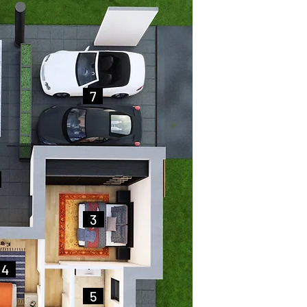
..
7
..
.
..
3
..
.
4
..
..
5
..