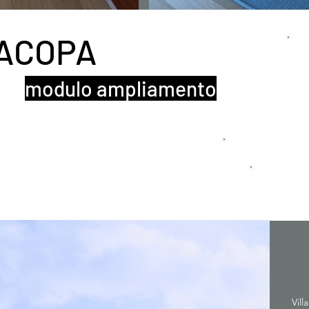
 BACOPA
l
modulo ampliamento
1
Vil