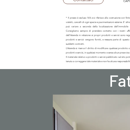
CAP
* Il prezzo è escluso IVA e si riferisce alla costruzione con fin
vialetti, cancelli di ogni specie e pavimentazioni esterne. E' altr
può variare a seconda della localizzazione dell'immobile e 
Consigliamo sempre di prendere contatto con i nostri uffi
dell’Azienda in relazione ai propri prodotti e servizi sono rego
prodotti e servizi vengono forniti, e nessuna parte di quest
suddetti contratti.
L’Azienda si riserva il diritto di modificare qualsiasi prodotto o
prodotti e servizi, in qualsiasi momento e senza alcun preavviso
Il materiale relativo a prodotti o servizi pubblicato sul sito p
tenuta a correggere tale materiale e non ha alcuna responsabilit
Fat