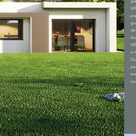
gia
Vi
pi
gr
de
do
Vi
e 
Qu
pe
ev
su