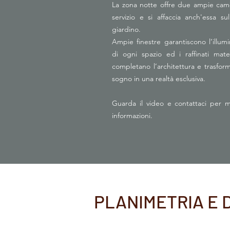
La zona notte offre due ampie cam
servizio e si affaccia anch'essa su
giardino.
Ampie finestre garantiscono l’illum
di ogni spazio ed i raffinati mater
completano l’architettura e trasfor
sogno in una realtà esclusiva.
Guarda il video e contattaci per m
informazioni.
PLANIMETRIA E 