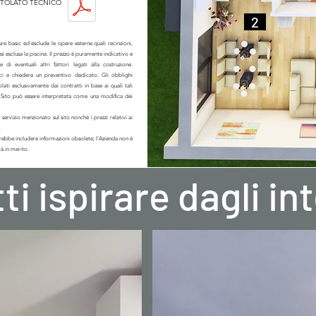
ITOLATO TECNICO
..
2
..
iture basic ed esclude le opere esterne quali recinzioni,
esì esclusa la piscina. Il prezzo è puramente indicativo e
di eventuali altri fattori legati alla costruzione.
ci e chiedere un preventivo dedicato. Gli obblighi
lati esclusivamente dai contratti in base ai quali tali
o Sito può essere interpretata come una modifica dei
 servizio menzionato sul sito nonché i prezzi relativi ai
.
otrebbe includere informazioni obsolete; l’Azienda non è
à in merito.
ti ispirare dagli in