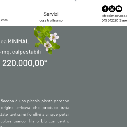
Servizi
info@damagruppo
a casa
cosa ti offriamo
045 542220 (2line
nea MINIMAL
 mq. calpestabili
. 220.000,00*
 Bacopa è una piccola pianta perenne
 origine africana che produce tutta
state tantissimi fiorellini a cinque petali
 colore bianco, lilla o blu con centro