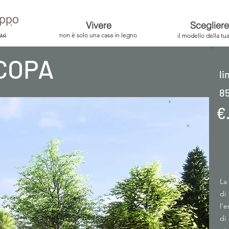
Vivere
Scegliere
asa
non è solo una casa in legno
il modello della tu
ACOPA
li
85
€
La
di
l'e
di